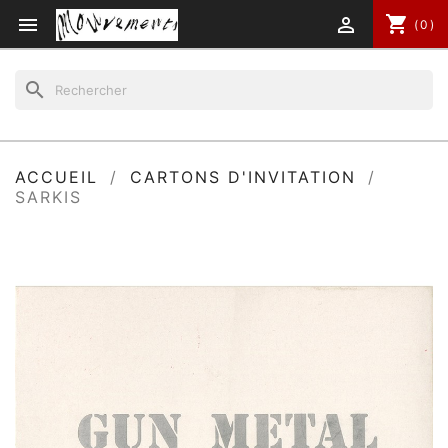
shopping_cart


(0)
search
ACCUEIL
CARTONS D'INVITATION
SARKIS