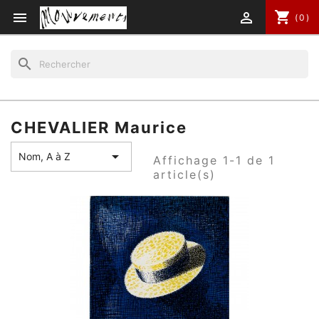
shopping_cart


(0)
search
CHEVALIER Maurice

Nom, A à Z
Affichage 1-1 de 1
article(s)