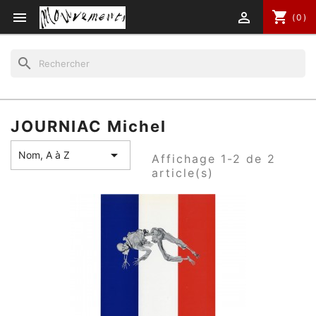
shopping_cart


(0)
search
JOURNIAC Michel

Nom, A à Z
Affichage 1-2 de 2
article(s)