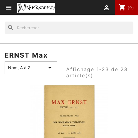
shopping_cart


(0)
search
ERNST Max

Nom, A à Z
Affichage 1-23 de 23
article(s)